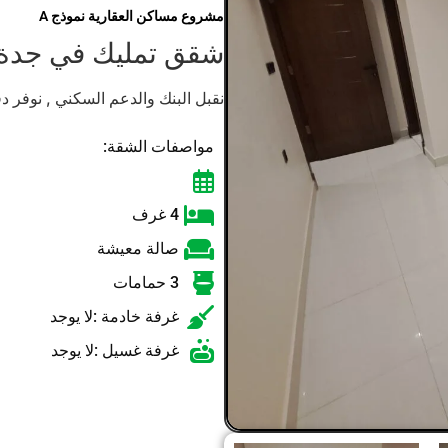
مشروع مساكن العقارية نموذج A
شقق تمليك في جدة 
نقبل البنك والدعم السكني , نوفر د
مواصفات الشقة:
4 غرف
صالة معيشة
3 حمامات
غرفة خادمة :لا يوجد
غرفة غسيل :لا يوجد