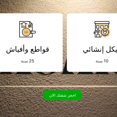
كل إنشائي
قواطع وأفياش
10 سنة
25 سنة
احجز شقتك الان