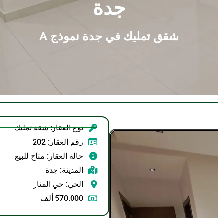
جدة
شقق تمليك في جدة نموذج A
نوع العقار: شقة تمليك
رقم العقار: 202
حالة العقار: متاح للبيع
المدينة:
جدة
الحي:
حي المنار
570.000 ألف