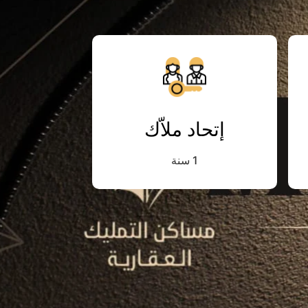
إتحاد ملاّك
1 سنة