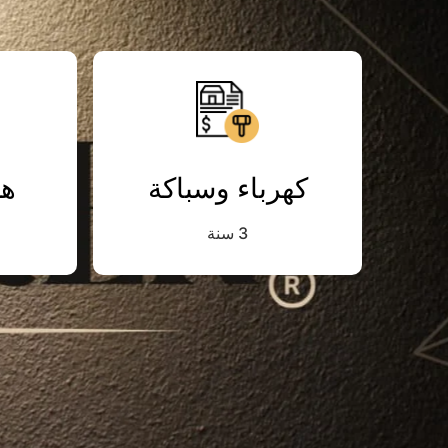
كهرباء وسباكة
هي
3 سنة