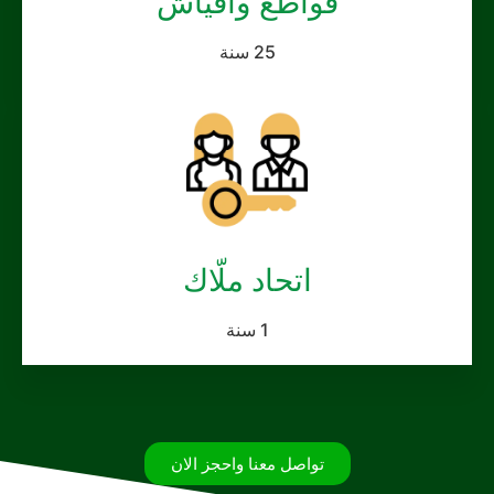
قواطع وأفياش
25 سنة
اتحاد ملّاك
1 سنة
تواصل معنا واحجز الان