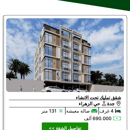
شقق تمليك تحت الانشاء
جدة
حي الزهراء
4 غرف
صالة معيشة
131 متر
690.000 ألف
تفاصيل الشقة >>