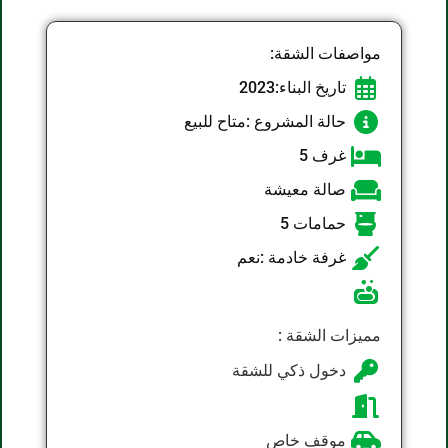
مواصفات الشقة:
تاريخ البناء:2023
حالة المشروع :متاح للبيع
غرف 5
صالة معيشة
حمامات 5
غرفة خادمة :نعم
مميزات الشقة :
دخول ذكي للشقة
موقف خاص