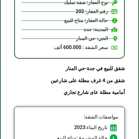
نوع العقار: شقة تمليك
رقم العقار: 202
حالة العقار: متاح للبيع
المدينة:
جدة
الحي:
حي المنار
سعر الشقة : 600.000 ألف
شقق للبيع في جدة-حي المنار
شقق من 4 غرف مطلة على شارعين
أمامية مطلة عاى شارع تجاري
مواصفات الشقة:
تاريخ البناء:2023
حالة المشروع :متاح للبيع