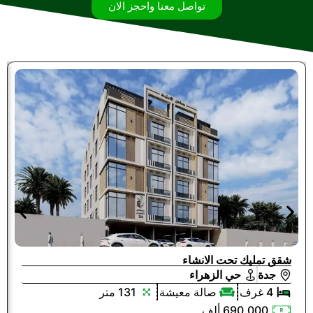
تواصل معنا واحجز الان
شقق تمليك تحت الانشاء
جدة
حي الزهراء
4 غرف
صالة معيشة
131 متر
690.000 ألف